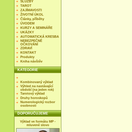
SLUŽBY
TAROT
ZAJÍMAVOSTI
ŽIVOTNÍ ÚKOL
Články, příběhy
ÚVODEM
KURZY A SEMINÁŘE
UKÁZKY
AUTOMATICKÁ KRESBA
NEBEZPEČNÉ
OČKOVÁNÍ
ZDRAVÍ
KONTAKT
Produkty
Kniha návštěv
KATEGORIE
Kombinovaný výklad
Výhled na nastávající
období (na jeden rok)
Tarotový výklad
Druhy horoskopů
Numerologický rozbor
osobnosti
DOPORUČUJEME
Výklad ve formátu MP -
mluvené slovo