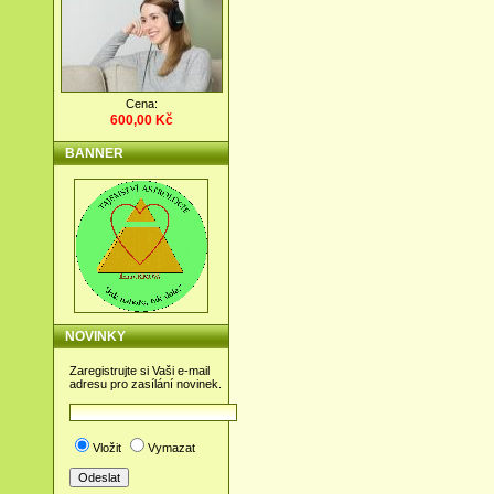
Cena:
600,00 Kč
BANNER
NOVINKY
Zaregistrujte si Vaši e-mail
adresu pro zasílání novinek.
Vložit
Vymazat