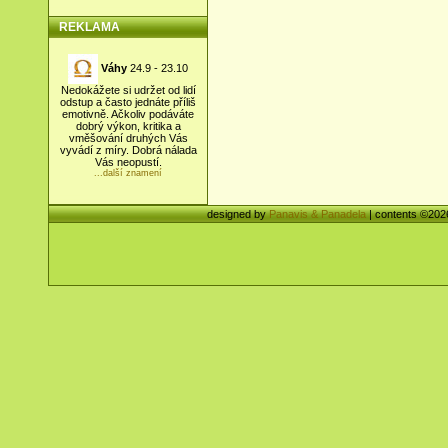
REKLAMA
Váhy
24.9 - 23.10
Nedokážete si udržet od lidí
odstup a často jednáte příliš
emotivně. Ačkoliv podáváte
dobrý výkon, kritika a
vměšování druhých Vás
vyvádí z míry. Dobrá nálada
Vás neopustí.
...další znamení
designed by
Panavis & Panadela
| contents ©20