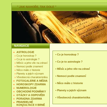
'' JAK NAHOŘE, TAK DOLE ''
NAVIGACE
ASTROLOGIE
•
Co je horoskop ?
Co je horoskop ?
Co je to astrologie ?
•
Co je to astrologie ?
Měsíc a jeho vliv na zdraví
Nemoci podle znamení
•
Měsíc a jeho vliv na zdraví
Něco málo z historie
Planety a jejich význam
•
Nemoci podle znamení
Všeobecná charakteristika
FOTOGALERIE A MÉDIA
•
Něco málo z historie
HOROSKOPY ZDARMA
NUMEROLOGIE
•
Planety a jejich význam
OBCHODNÍ PODMÍNKY
OTÁZKY A ODPOVĚDI
•
Všeobecná charakteristika
PORADNA ZDARMA
PRAVIDELNÉ
KONZULTACE V BRNĚ