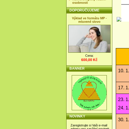
osobnosti
DOPORUČUJEME
Výklad ve formátu MP -
mluvené slovo
Cena:
600,00 Kč
BANNER
10. 1
17. 1
23. 1
24. 1
NOVINKY
30. 1
Zaregistrujte si Vaši e-mail
adresu pro zasílání novinek.