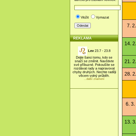
Vložit
Vymazat
7. 2.
REKLAMA
14. 2
Lev
23.7 - 23.8
Dejte šanci tomu, kdo se
21. 2
snaží se změnit. Navštivte
své příbuzné. Pokoušíte se
rozdávat rady a napravovat
chyby druhých. Nechte raději
28. 2
věcem volný průběh.
...další znamení
6. 3.
13. 3