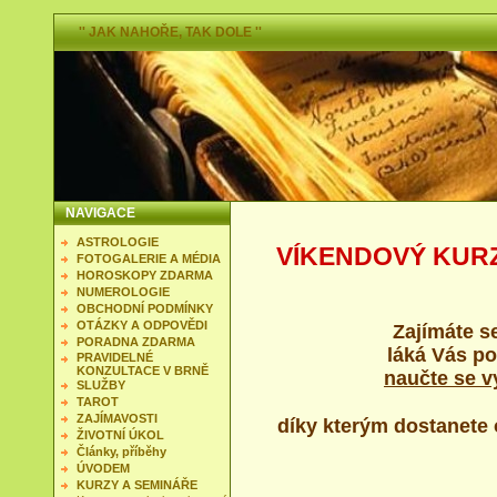
'' JAK NAHOŘE, TAK DOLE ''
NAVIGACE
ASTROLOGIE
VÍKENDOVÝ KUR
FOTOGALERIE A MÉDIA
HOROSKOPY ZDARMA
NUMEROLOGIE
OBCHODNÍ PODMÍNKY
OTÁZKY A ODPOVĚDI
Zajímáte s
PORADNA ZDARMA
láká Vás po
PRAVIDELNÉ
KONZULTACE V BRNĚ
naučte se vy
SLUŽBY
TAROT
ZAJÍMAVOSTI
díky kterým dostanete
ŽIVOTNÍ ÚKOL
Články, příběhy
ÚVODEM
KURZY A SEMINÁŘE