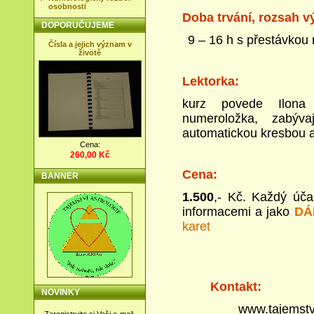
osobnosti
Doba trvání, rozsah v
DOPORUČUJEME
9 – 16 h
s přestávkou
Čísla a jejich význam v
životě
Lektorka:
k
urz povede Ilona 
numeroložka, zabýva
automatickou kresbou a
Cena:
260,00 Kč
Cena:
BANNER
1.500
,- Kč. Každý úča
informacemi a jako
DÁ
karet
Kontakt:
NOVINKY
www.tajemstvi