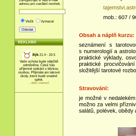
Zaregistrujte si Vaši e-mail
adresu pro zasílání novinek.
tajemstvi.as
mob
.: 607 / 
Vložit
Vymazat
Obsah a náplň kurzu:
REKLAMA
seznámení s tarotovou
s numerologií a astrol
Býk
21.4 - 20.5
praktické výklady, osv
Vaše ochota bude náležitě
praktické procvičován
odměněna. Čeká Vás
příjemné setkání s blízkou
složitější tarotové rozb
osobou. Přijímáte jen takové
úkoly, které bude snadné
splnit.
...další znamení
Stravování:
je možné v nedalekém A
možno za velmi přízniv
salátů, polévek, obědy a