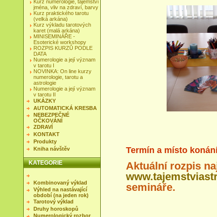
Kurz numerologie, tajemství
jména, vliv na zdraví, barvy
Kurz praktického tarotu
(velká arkána)
Kurz výkladu tarotových
karet (malá arkána)
MINISEMINÁŘE -
Esoterické workshopy
ROZPIS KURZŮ PODLE
DATA
Numerologie a její význam
v tarotu I
NOVINKA: On line kurzy
numerologie, tarotu a
astrologie
Numerologie a její význam
v tarotu II
UKÁZKY
AUTOMATICKÁ KRESBA
NEBEZPEČNÉ
OČKOVÁNÍ
ZDRAVÍ
KONTAKT
Produkty
Termín a místo konán
Kniha návštěv
KATEGORIE
Aktuální rozpis na
www.tajemstviastr
Kombinovaný výklad
semináře.
Výhled na nastávající
období (na jeden rok)
Tarotový výklad
Druhy horoskopů
Numerologický rozbor