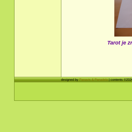
Tarot je 
designed by
Panavis & Panadela
| contents ©20