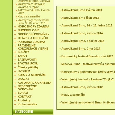
Dobrovský Brno. Joštova
Valentýnský festival v
kavárně ''Trojka''
Astrovíkend Brno, květen
•
Astrovíkend Brno květen 2013
2012
Kurzy a semináře
•
Astrovíkend Brno říjen 2013
Valentýnský astrovíkend
Brno, 9.-10. února 2013
•
Astrovíkend Brno, 24. - 25. ledna 2015
HOROSKOPY ZDARMA
NUMEROLOGIE
•
Astrovíkend Brno, květen 2014
OBCHODNÍ PODMÍNKY
OTÁZKY A ODPOVĚDI
•
Astrovíkend Brno, podzim 2012
PORADNA ZDARMA
PRAVIDELNÉ
KONZULTACE V BRNĚ
•
Astrovíkend Brno, únor 2014
SLUŽBY
TAROT
•
Esoteroický festival Blansko, září 2012
ZAJÍMAVOSTI
ŽIVOTNÍ ÚKOL
•
Minerva Praha - festival zdraví a esoteri
Články, příběhy
ÚVODEM
•
Narozeniny v knihkupectví Dobrovský 
KURZY A SEMINÁŘE
UKÁZKY
•
Valentýnský festival v kavárně ''Trojka''
AUTOMATICKÁ KRESBA
NEBEZPEČNÉ
•
Astrovíkend Brno, květen 2012
OČKOVÁNÍ
ZDRAVÍ
•
Kurzy a semináře
KONTAKT
Produkty
•
Valentýnský astrovíkend Brno, 9.-10. ú
Kniha návštěv
KATEGORIE