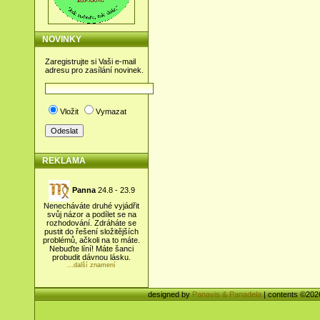
NOVINKY
Zaregistrujte si Vaši e-mail
adresu pro zasílání novinek.
Vložit
Vymazat
REKLAMA
Panna
24.8 - 23.9
Nenecháváte druhé vyjádřit
svůj názor a podílet se na
rozhodování. Zdráháte se
pustit do řešení složitějších
problémů, ačkoli na to máte.
Nebuďte líní! Máte šanci
probudit dávnou lásku.
...další znamení
designed by
Panavis & Panadela
| contents ©20