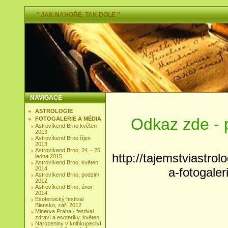
'' JAK NAHOŘE, TAK DOLE ''
NAVIGACE
ASTROLOGIE
Odkaz zde - p
FOTOGALERIE A MÉDIA
Astrovíkend Brno květen
2013
Astrovíkend Brno říjen
2013
Astrovíkend Brno, 24. - 25.
http://tajemstviastrol
ledna 2015
Astrovíkend Brno, květen
2014
a-fotogaler
Astrovíkend Brno, podzim
2012
Astrovíkend Brno, únor
2014
Esoteroický festival
Blansko, září 2012
Minerva Praha - festival
zdraví a esoteriky, květen
Narozeniny v knihkupectví