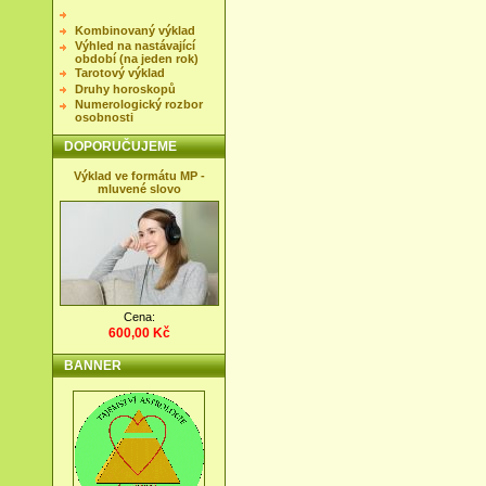
Kombinovaný výklad
Výhled na nastávající
období (na jeden rok)
Tarotový výklad
Druhy horoskopů
Numerologický rozbor
osobnosti
DOPORUČUJEME
Výklad ve formátu MP -
mluvené slovo
Cena:
600,00 Kč
BANNER