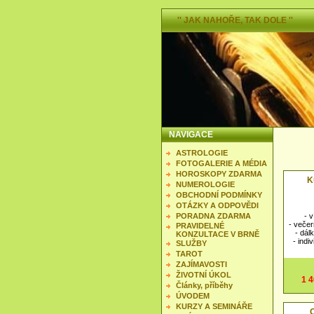
'' JAK NAHOŘE, TAK DOLE ''
NAVIGACE
ASTROLOGIE
FOTOGALERIE A MÉDIA
HOROSKOPY ZDARMA
K
NUMEROLOGIE
OBCHODNÍ PODMÍNKY
OTÁZKY A ODPOVĚDI
PORADNA ZDARMA
- 
- večer
PRAVIDELNÉ
- dál
KONZULTACE V BRNĚ
- indi
SLUŽBY
TAROT
ZAJÍMAVOSTI
ŽIVOTNÍ ÚKOL
1 
Články, příběhy
ÚVODEM
KURZY A SEMINÁŘE