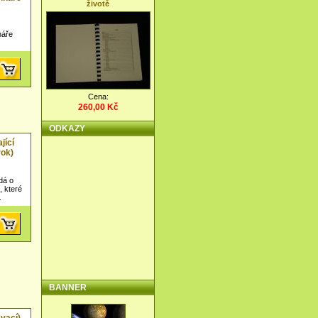
životě
náře
Cena:
260,00 Kč
ODKAZY
jící
rok)
dá o
, které
.
BANNER