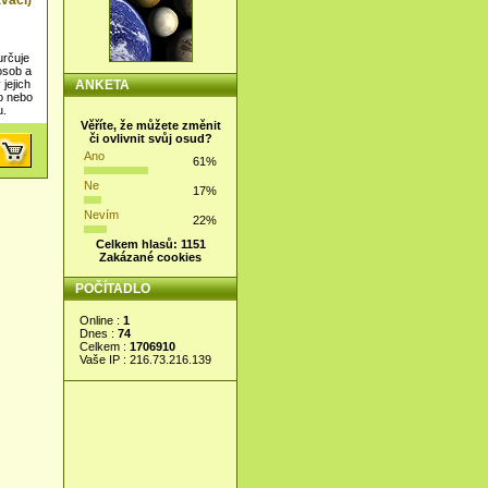
vací)
určuje
osob a
jejich
ANKETA
o nebo
u.
Věříte, že můžete změnit
či ovlivnit svůj osud?
Ano
61%
Ne
17%
Nevím
22%
Celkem hlasů: 1151
Zakázané cookies
POČÍTADLO
Online :
1
Dnes :
74
Celkem :
1706910
Vaše IP : 216.73.216.139