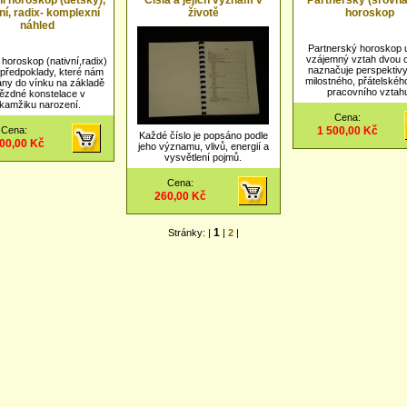
í horoskop (dětský),
Čísla a jejich význam v
Partnerský (srovná
ní, radix- komplexní
životě
horoskop
náhled
Partnerský horoskop 
vzájemný vztah dvou 
horoskop (nativní,radix)
naznačuje perspektivy 
předpoklady, které nám
milostného, přátelskéh
ány do vínku na základě
pracovního vztah
ězdné konstelace v
kamžiku narození.
Cena:
Cena:
1 500,00 Kč
Každé číslo je popsáno podle
400,00 Kč
jeho významu, vlivů, energií a
vysvětlení pojmů.
Cena:
260,00 Kč
1
Stránky: |
|
2
|