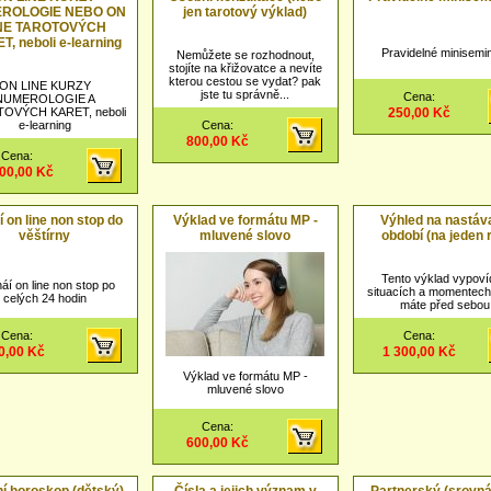
ROLOGIE NEBO ON
jen tarotový výklad)
NE TAROTOVÝCH
, neboli e-learning
Pravidelné minisemi
Nemůžete se rozhodnout,
stojíte na křižovatce a nevíte
kterou cestou se vydat? pak
ON LINE KURZY
jste tu správně...
Cena:
NUMEROLOGIE A
OVÝCH KARET, neboli
250,00 Kč
e-learning
Cena:
800,00 Kč
Cena:
000,00 Kč
í on line non stop do
Výklad ve formátu MP -
Výhled na nastáva
věštírny
mluvené slovo
období (na jeden 
Tento výklad vypoví
áí on line non stop po
situacích a momentech
celých 24 hodin
máte před sebou
Cena:
Cena:
0,00 Kč
1 300,00 Kč
Výklad ve formátu MP -
mluvené slovo
Cena:
600,00 Kč