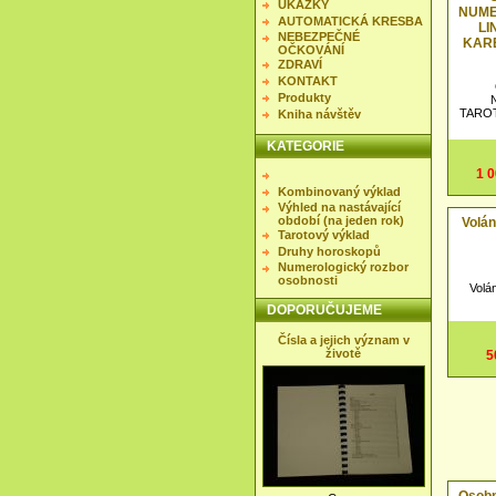
UKÁZKY
NUME
AUTOMATICKÁ KRESBA
LI
NEBEZPEČNÉ
KARET
OČKOVÁNÍ
ZDRAVÍ
KONTAKT
Produkty
TAROT
Kniha návštěv
KATEGORIE
1 
Kombinovaný výklad
Výhled na nastávající
období (na jeden rok)
Volán
Tarotový výklad
Druhy horoskopů
Numerologický rozbor
osobnosti
Volán
DOPORUČUJEME
Čísla a jejich význam v
životě
5