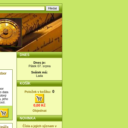
DNES
Dnes je:
Pátek 07. srpna
Svátek má:
zbor
Lada
KOŠÍK
bor
0
Položek v košíku:
o data
robný
, jeho
stí.
0,00 Kč
Objednat
NOVINKA
Čísla a jejich význam v
ináře