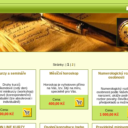
1
Stránky: |
|
2
|
urzy a semináře
Měsíční horoskop
Numerologický ro
osobnosti
Druhy kurzů:
Horoskop je vyhotoven přímo
víkendové (celý den)
na Vás, tzv. šitý na míru,
Numerologický roz
ní minikurzy (workshop)
specielně pro Vás.
osobnosti podle Vašeh
kové (korespondenční)
narození, ukáže pod
viduální (lze absolvovat i
rozbor povahy člověka
Cena:
individuálně)
předpokladů a možno
400,00 Kč
Cena:
Cena:
400,00 Kč
1 000,00 Kč
ON LINE KURZY
Osobní konzultace (nebo
Pravidelné minisem