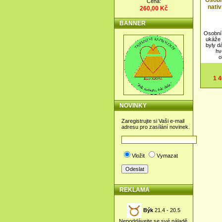
Osobn
Cena:
nativ
260,00 Kč
BANNER
Osobní 
ukáže 
byly d
hv
o
1 
NOVINKY
Zaregistrujte si Vaši e-mail
adresu pro zasílání novinek.
Vložit
Vymazat
REKLAMA
Býk
21.4 - 20.5
Nepoddávejte se své náladě,