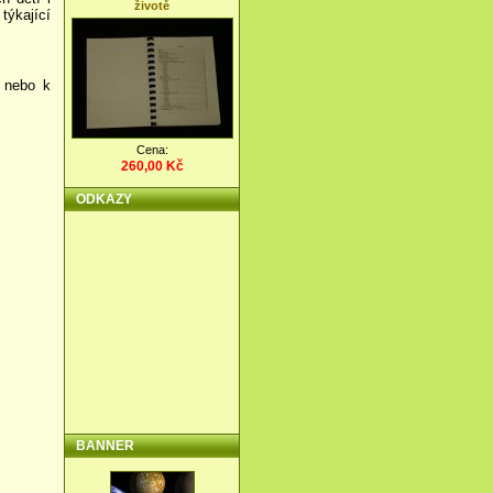
životě
týkající
 nebo k
Cena:
260,00 Kč
ODKAZY
BANNER