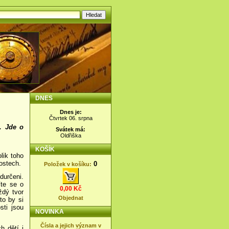
DNES
Dnes je:
Čtvrtek 06. srpna
. Jde o
Svátek má:
Oldřiška
KOŠÍK
olik toho
ostech.
0
Položek v košíku:
durčeni.
íte se o
0,00 Kč
ždý tvor
Objednat
to by si
sti jsou
NOVINKA
Čísla a jejich význam v
h dětí i