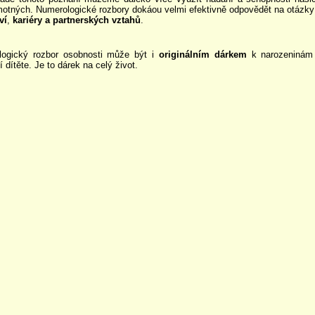
motných.
Numerologické rozbory dokáou velmi efektivně odpovědět na otázky 
ví
,
kariéry a
partnerských vztahů
.
logický rozbor osobnosti může být i
originálním dárkem
k narozeninám
 dítěte. Je to dárek na celý život.