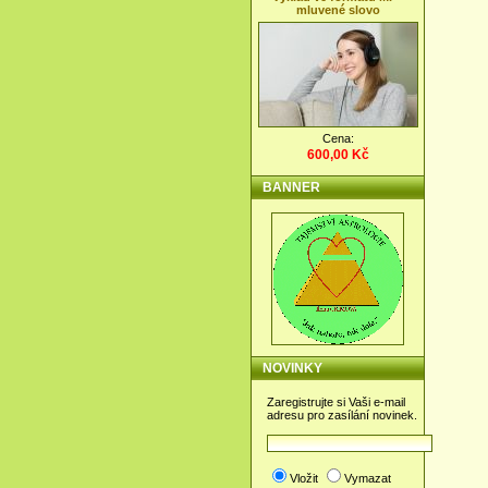
mluvené slovo
Cena:
600,00 Kč
BANNER
NOVINKY
Zaregistrujte si Vaši e-mail
adresu pro zasílání novinek.
Vložit
Vymazat