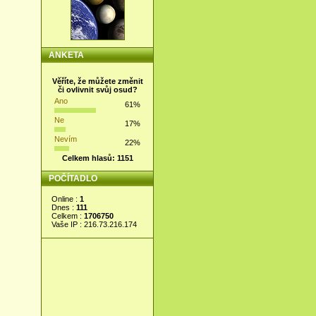
ANKETA
Věříte, že můžete změnit
či ovlivnit svůj osud?
Ano
61%
Ne
17%
Nevím
22%
Celkem hlasů: 1151
POČÍTADLO
Online :
1
Dnes :
111
Celkem :
1706750
Vaše IP : 216.73.216.174