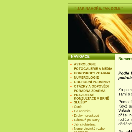
'' JAK NAHOŘE, TAK DOLE ''
NAVIGACE
Numero
ASTROLOGIE
FOTOGALERIE A MÉDIA
Podle 
HOROSKOPY ZDARMA
podrob
NUMEROLOGIE
OBCHODNÍ PODMÍNKY
OTÁZKY A ODPOVĚDI
Za pom
PORADNA ZDARMA
sami o 
PRAVIDELNÉ
KONZULTACE V BRNĚ
Po
mocí
SLUŽBY
Když sa
Ceník
Vašich 
Co nabízím
přišel 
Druhy horoskopů
rodiče 
Dárkové poukazy
dědičné
Jak si objednat
Numerologický rozbor
Na zákl