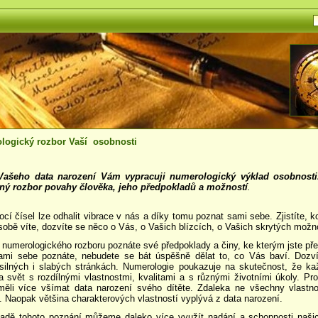
logický rozbor Vaší osobnosti
Vašeho data narození Vám vypracuji numerologický výklad osobnosti
ný rozbor povahy člověka, jeho předpokladů a možností
.
ocí čísel
lze odhalit vibrace v nás a díky tomu poznat sami sebe.
Zjistíte, k
sobě víte, dozvíte se něco o Vás, o Vašich blízcích, o Vašich skrytých možn
 numerologického rozboru poznáte své předpoklady a činy, ke kterým jste pře
mi sebe poznáte, nebudete se bát úspěšně dělat to, co Vás baví. Dozv
silných i slabých stránkách. Numerologie poukazuje na skutečnost, že ka
na svět s rozdílnými vlastnostmi, kvalitami a s různými životními úkoly. Pro
měli více všímat data narození svého dítěte. Zdaleka ne všechny vlastno
. Naopak většina charakterových vlastností vyplývá z data narození.
adě tohoto poznání můžeme daleko více využít nadání a schopnosti našic