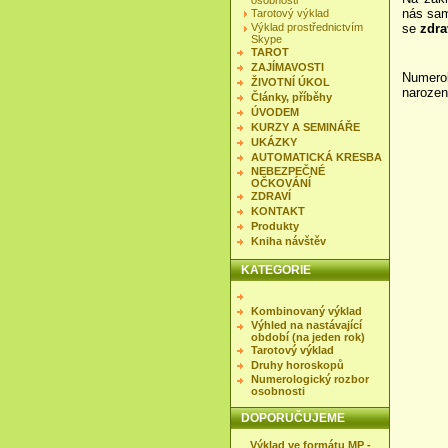
osobnosti
nás sa
Tarotový výklad
Výklad prostřednictvím
se
zdra
Skype
TAROT
ZAJÍMAVOSTI
Numero
ŽIVOTNÍ ÚKOL
narození
Články, příběhy
ÚVODEM
KURZY A SEMINÁŘE
UKÁZKY
AUTOMATICKÁ KRESBA
NEBEZPEČNÉ
OČKOVÁNÍ
ZDRAVÍ
KONTAKT
Produkty
Kniha návštěv
KATEGORIE
Kombinovaný výklad
Výhled na nastávající
období (na jeden rok)
Tarotový výklad
Druhy horoskopů
Numerologický rozbor
osobnosti
DOPORUČUJEME
Výklad ve formátu MP -