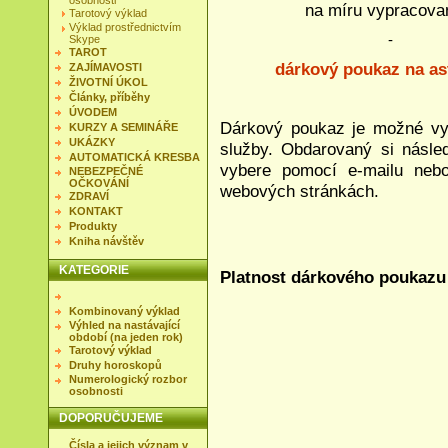
osobnosti
na míru vypracovaný 
Tarotový výklad
Výklad prostřednictvím
-
Skype
TAROT
dárkový poukaz na as
ZAJÍMAVOSTI
ŽIVOTNÍ ÚKOL
Články, příběhy
ÚVODEM
Dárkový poukaz je možné vys
KURZY A SEMINÁŘE
UKÁZKY
služby. Obdarovaný si násle
AUTOMATICKÁ KRESBA
vybere pomocí e-mailu neb
NEBEZPEČNÉ
OČKOVÁNÍ
webových stránkách.
ZDRAVÍ
KONTAKT
Produkty
Kniha návštěv
KATEGORIE
Platnost dárkového poukazu j
Kombinovaný výklad
Výhled na nastávající
období (na jeden rok)
Tarotový výklad
Druhy horoskopů
Numerologický rozbor
osobnosti
DOPORUČUJEME
Čísla a jejich význam v