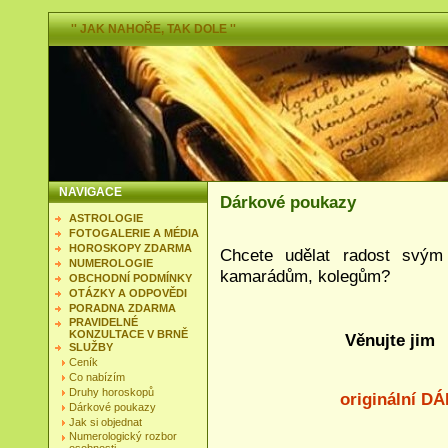
'' JAK NAHOŘE, TAK DOLE ''
NAVIGACE
Dárkové poukazy
ASTROLOGIE
FOTOGALERIE A MÉDIA
HOROSKOPY ZDARMA
Chcete udělat radost svým
NUMEROLOGIE
kamarádům, kolegům?
OBCHODNÍ PODMÍNKY
OTÁZKY A ODPOVĚDI
PORADNA ZDARMA
PRAVIDELNÉ
KONZULTACE V BRNĚ
Věnujte jim
SLUŽBY
Ceník
Co nabízím
Druhy horoskopů
originální D
Dárkové poukazy
Jak si objednat
Numerologický rozbor