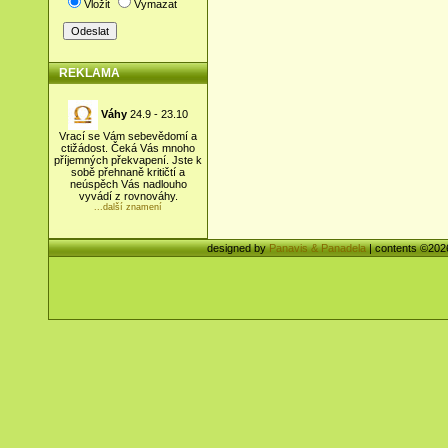
Vložit
Vymazat
REKLAMA
Váhy
24.9 - 23.10
Vrací se Vám sebevědomí a
ctižádost. Čeká Vás mnoho
příjemných překvapení. Jste k
sobě přehnaně kritičtí a
neúspěch Vás nadlouho
vyvádí z rovnováhy.
...další znamení
designed by
Panavis & Panadela
| contents ©20