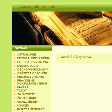
'' JAK NAHOŘE, TAK DOLE ''
NAVIGACE
ASTROLOGIE
•
Skutečné příčiny nemocí
FOTOGALERIE A MÉDIA
HOROSKOPY ZDARMA
NUMEROLOGIE
OBCHODNÍ PODMÍNKY
OTÁZKY A ODPOVĚDI
PORADNA ZDARMA
PRAVIDELNÉ
KONZULTACE V BRNĚ
SLUŽBY
TAROT
ZAJÍMAVOSTI
ŽIVOTNÍ ÚKOL
Články, příběhy
ÚVODEM
KURZY A SEMINÁŘE