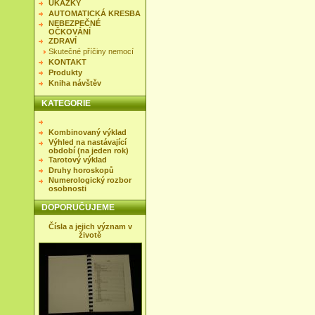
UKÁZKY
AUTOMATICKÁ KRESBA
NEBEZPEČNÉ
OČKOVÁNÍ
ZDRAVÍ
Skutečné příčiny nemocí
KONTAKT
Produkty
Kniha návštěv
KATEGORIE
Kombinovaný výklad
Výhled na nastávající
období (na jeden rok)
Tarotový výklad
Druhy horoskopů
Numerologický rozbor
osobnosti
DOPORUČUJEME
Čísla a jejich význam v
životě