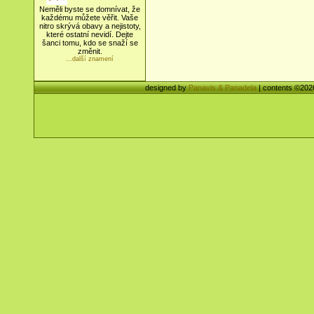
Neměli byste se domnívat, že
každému můžete věřit. Vaše
nitro skrývá obavy a nejistoty,
které ostatní nevidí. Dejte
šanci tomu, kdo se snaží se
změnit.
...další znamení
designed by
Panavis & Panadela
| contents ©20